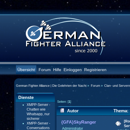
Übersicht
Forum
Hilfe
Einloggen
Registrieren
German Fighter Alliance | Die Gelehrten der Nacht
»
Forum
»
Clan- und Server
Dienste
Seiten: [
1
]
XMPP-Server -
Chatten wie
Autor
Thema: [
Whatsapp, nur
sicherer
verbessert (Gelesen 63708 mal)
[Ro
{GFA}SkyRanger
XMPP-Server -
Ser
Conversations
Administrator