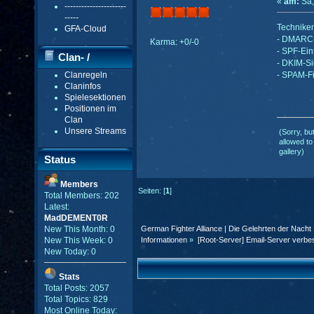
«
am:
Sa,
----------------------
-----
Techniken
GFA-Cloud
- DMARC-
Karma: +0/-0
- SPF-Ein
Clan- /
- DKIM-Si
Clanregeln
- SPAM-Fi
Gildenmenü
Claninfos
Spielesektionen
Positionen im
Clan
Unsere Streams
(Sorry, bu
allowed to
gallery)
Status
Members
Seiten: [
1
]
Total Members: 202
Latest:
MadDEMENT0R
German Fighter Alliance | Die Gelehrten der Nacht
New This Month: 0
Informationen
»
[Root-Server] Email-Server verbe
New This Week: 0
New Today: 0
Stats
Total Posts: 2057
Total Topics: 829
Most Online Today: